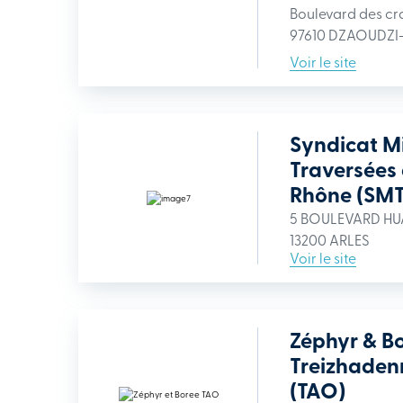
Boulevard des cra
97610 DZAOUDZI
Voir le site
Syndicat M
Traversées 
Rhône (SM
5 BOULEVARD HU
13200 ARLES
Voir le site
Zéphyr & Bo
Treizhaden
(TAO)