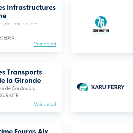
es Infrastructures
he
r, des ports et des
 CEDEX
Voir détail
es Transports
de la Gironde
re de Cordouan,
 SUR MER
Voir détail
time Fouras Aix