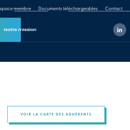
space membre
Documents téléchargeables
Contact
Notre mission
nos adhérents
Service public
étiers
Rôle du groupement
uoi adhérer
Notre responsabilité environnementale
rejoindre
VOIR LA CARTE DES ADHÉRENTS