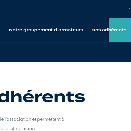
E
Notre groupement d’armateurs
Nos adhérents
Qui sommes-nous ?
Tous 
Nos valeurs, nos engagements
Nos m
adhérents
La composition du bureau
Pourq
Nous 
e l’association et permettent à
l et ultra-marin.